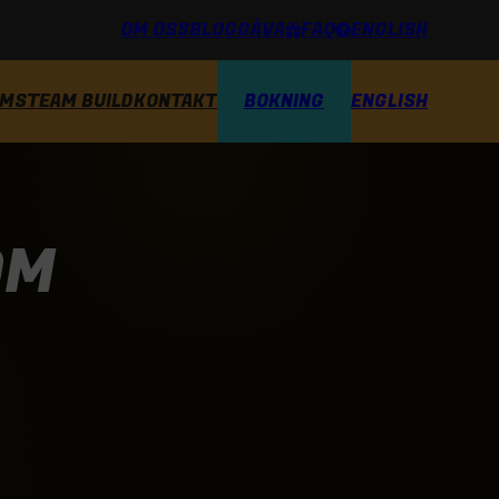
ENGLISH
OM OSS
BLOG
GÅVA
FAQ
BOKNING
ENGLISH
OMS
TEAM BUILD
KONTAKT
OM