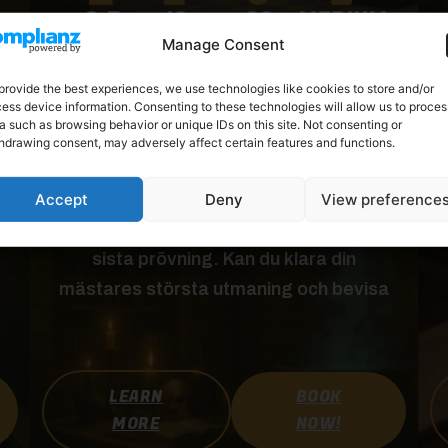
2-7
10+
60
MEDIUM
Manage Consent
TROLLKARLS
provide the best experiences, we use technologies like cookies to store and/or
ess device information. Consenting to these technologies will allow us to proces
T
a such as browsing behavior or unique IDs on this site. Not consenting or
PRÖVNINGARNA
hdrawing consent, may adversely affect certain features and functions.
År av studier (och springanden efter
Accept
Deny
View preference
teblad ) har lett fram till detta … din
sista prövning. Kan du klara din
mästares största utmaning och bevisa
LEARN
BOOK
MORE
NOW!