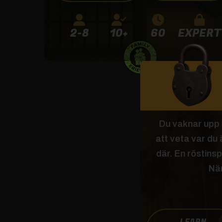
2-8
10+
60
EXPERT
Du vaknar upp i
att veta var du
där. En röstinsp
När