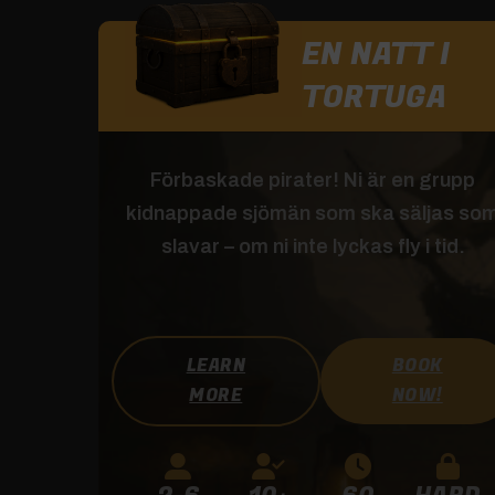
EN NATT I
TORTUGA
Förbaskade pirater! Ni är en grupp
kidnappade sjömän som ska säljas so
slavar – om ni inte lyckas fly i tid.
LEARN
BOOK
MORE
NOW!