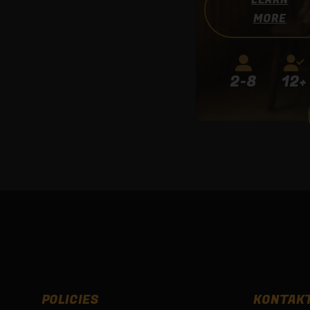
LEARN
MORE
2-8
12+
POLICIES
KONTAK