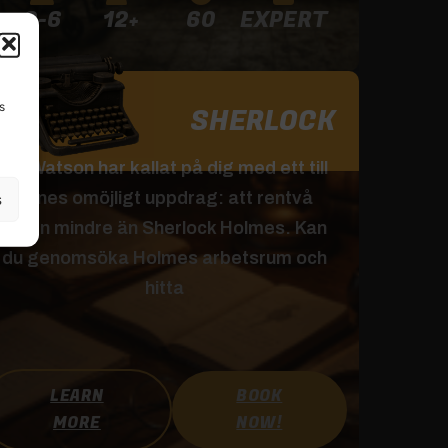
2-6
12+
60
EXPERT
s
SHERLOCK
Dr. Watson har kallat på dig med ett till
synes omöjligt uppdrag: att rentvå
s
ingen mindre än Sherlock Holmes. Kan
du genomsöka Holmes arbetsrum och
hitta
LEARN
BOOK
MORE
NOW!