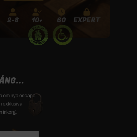
2-8
10+
60
EXPERT
ÅNG...
na om nya escape
 exklusiva
in inkorg.