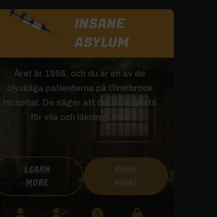
INSANE
ASYLUM
Året är 1956, och du är en av de
olyckliga patienterna på Overbrook
Hospital. De säger att det är en plats
för vila och läkning, men
LEARN
BOOK
MORE
NOW!