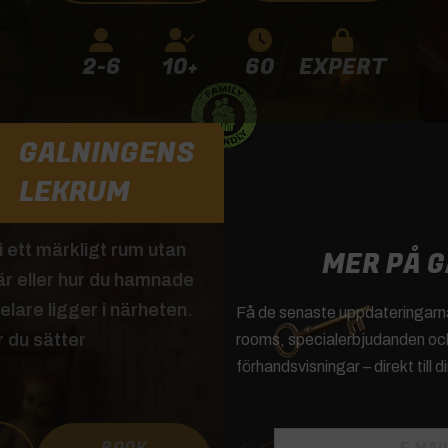
2-6
10+
60
EXPERT
GALNINGENS
LEKRUM
 ett märkligt rum utan
MER PÅ G
 är eller hur du hamnade
elare ligger i närheten.
Få de senaste uppdateringar
 du sätter
rooms, specialerbjudanden och
förhandsvisningar – direkt till d