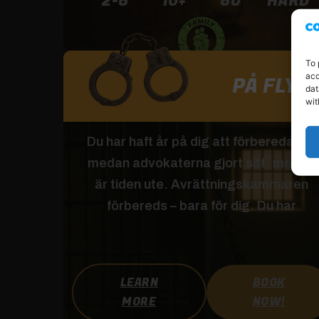
2-6
10+
60
HARD
To 
acc
PÅ FLYK
dat
wit
Du har haft år på dig att förbereda dig
medan advokaterna gjort sitt, men nu
är tiden ute. Avrättningskammaren
förbereds – bara för dig. Du har
LEARN
BOOK
MORE
NOW!