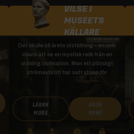
VILSE I
MUSEETS
KÄLLARE
Det skulle bli årets utställning – en unik
chans att se en mystisk relik från en
m
uråldrig civilisation. Men ett plötsligt
strömavbrott har satt stopp för
LEARN
BOOK
MORE
NOW!